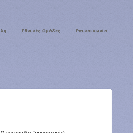
έλη
Εθνικές Ομάδες
Επικοινωνία
κή Ομοσπονδία Γυμναστικής)