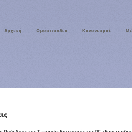
Αρχική
Ομοσπονδία
Κανονισμοί
Μ
ις
ίτη Πρόεδρος της Τεχνικής Επιτροπής της ΡΓ. (Ευρωπαϊ