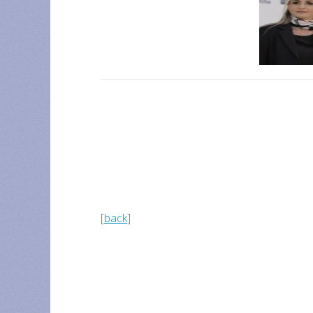
[
back
]