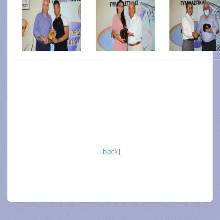
[
back
]